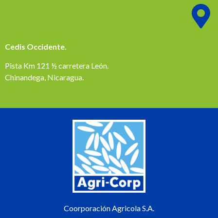
Cedis Occidente.
Pista Km 121 ½ carretera León.
Chinandega, Nicaragua.
Coorporación Agricola S.A.