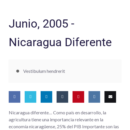
Junio, 2005 -
Nicaragua Diferente
Vestibulum hendrerit
Share
Share
Share
Share
Pin
Share
Email
Nicaragua diferente… Como país en desarrollo, la
agricultura tiene una importancia relevante en la
on
on
on
on
this
on VK
this
economía nicaragüense, 25% del PIB Importante son las