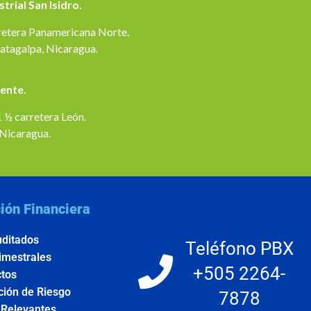
trial San Isidro.
retera Panamericana Norte.
Matagalpa, Nicaragua.
dente.
 ½ carretera León.
Nicaragua.
ión Financiera
ditados
Teléfono PBX
imestrales
+505 2264-
tos
ación de Riesgo
7878
Relevantes