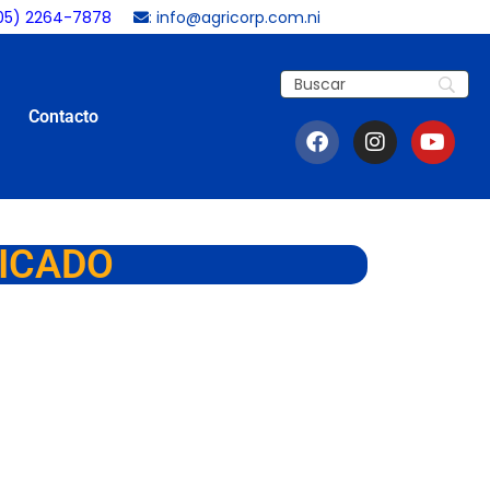
05) 2264-7878
:
info@agricorp.com.ni
Contacto
FICADO