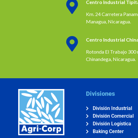
Centro Industrial Tipit
Km. 24 Carretera Panam
Managua, Nicaragua.
Centro Industrial Chi
Rotonda El Trabajo 300 m
Chinandega, Nicaragua.
Divisiones
División Industrial
División Comercial
División Logística
Baking Center