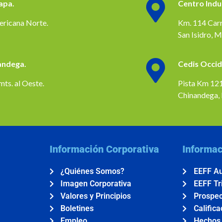
apa.
Centro Indus
ericana Norte.
Km. 114 Car
San Isidro, 
nandega.
Cedis Occi
ts. al Oeste.
Pista Km 121
Chinandega, 
Información Corporativa
Informac
¿Quiénes Somos?
EEFF Au
Imagen Corporativa
EEFF Tr
Valores y Principios
Prospec
Boletines
Calific
Empleo
Hechos 